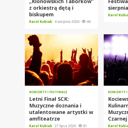
„Klonowskich Taborków”
Festiwa
z orkiestrą dętą i
sierpni
biskupem
Karol Kub
Karol Kubiak
4 sierpnia 2026
46
KONCERTY I FESTIWALE
KONCERTY I
Letni Finał SCK:
Kociews
Muzyczne doznania i
Kulinar
utalentowane artystki w
Muzyczn
amfiteatrze
Czarnej
Karol Kubiak
27 lipca 2026
81
Karol Kub