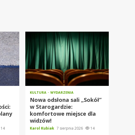
KULTURA
WYDARZENIA
Nowa odsłona sali „Sokół”
ści:
w Starogardzie:
plany
komfortowe miejsce dla
widzów!
14
Karol Kubiak
7 sierpnia 2026
14