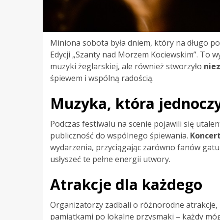
Miniona sobota była dniem, który na długo po
Edycji „Szanty nad Morzem Kociewskim”. To wy
muzyki żeglarskiej, ale również stworzyło
nie
śpiewem i wspólną radością.
Muzyka, która jednocz
Podczas festiwalu na scenie pojawili się utale
publiczność do wspólnego śpiewania.
Koncert
wydarzenia, przyciągając zarówno fanów gatunk
usłyszeć te pełne energii utwory.
Atrakcje dla każdego
Organizatorzy zadbali o różnorodne atrakcje, 
pamiątkami po lokalne przysmaki – każdy mógł