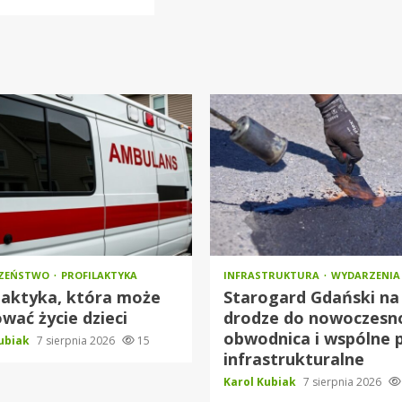
CZEŃSTWO
PROFILAKTYKA
INFRASTRUKTURA
WYDARZENIA
laktyka, która może
Starogard Gdański na
wać życie dzieci
drodze do nowoczesno
obwodnica i wspólne 
Kubiak
7 sierpnia 2026
15
infrastrukturalne
Karol Kubiak
7 sierpnia 2026