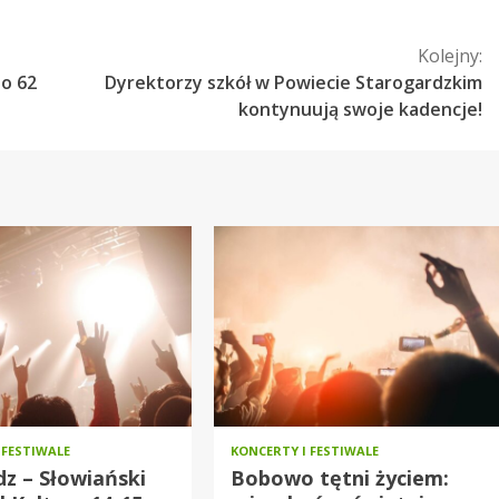
Kolejny:
 o 62
Dyrektorzy szkół w Powiecie Starogardzkim
kontynuują swoje kadencje!
 FESTIWALE
KONCERTY I FESTIWALE
z – Słowiański
Bobowo tętni życiem: