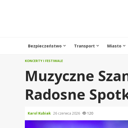
Przejdź
do
treści
Bezpieczeństwo
Transport
Miasto
KONCERTY I FESTIWALE
Muzyczne Szan
Radosne Spot
Karol Kubiak
26 czerwca 2026
120