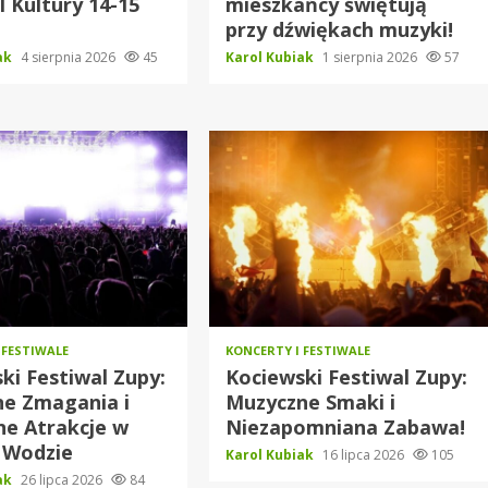
l Kultury 14-15
mieszkańcy świętują
a
przy dźwiękach muzyki!
iak
4 sierpnia 2026
45
Karol Kubiak
1 sierpnia 2026
57
 FESTIWALE
KONCERTY I FESTIWALE
ki Festiwal Zupy:
Kociewski Festiwal Zupy:
ne Zmagania i
Muzyczne Smaki i
e Atrakcje w
Niezapomniana Zabawa!
 Wodzie
Karol Kubiak
16 lipca 2026
105
iak
26 lipca 2026
84