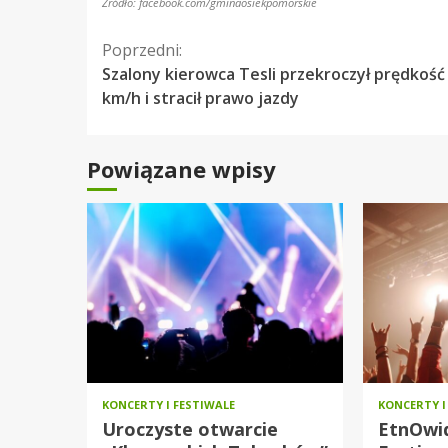
Źródło: facebook.com/gminaosiekpomorskie
Kontynuuj
Poprzedni:
Szalony kierowca Tesli przekroczył prędkość
czytanie
km/h i stracił prawo jazdy
Powiązane wpisy
KONCERTY I FESTIWALE
KONCERTY I
Uroczyste otwarcie
EtnOwid