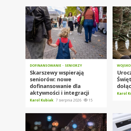
DOFINANSOWANIE
SENIORZY
WOJSK
Skarszewy wspierają
Urocz
seniorów: nowe
Święt
dofinansowanie dla
dołąc
aktywności i integracji
Karol 
Karol Kubiak
7 sierpnia 2026
15