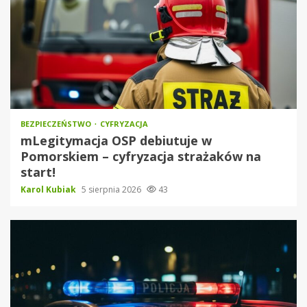
BEZPIECZEŃSTWO
CYFRYZACJA
mLegitymacja OSP debiutuje w
Pomorskiem – cyfryzacja strażaków na
start!
Karol Kubiak
5 sierpnia 2026
43