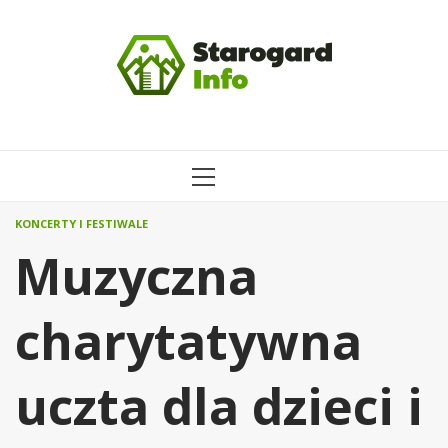
Przejdź
do
treści
MENU
GŁÓWNE
KONCERTY I FESTIWALE
Muzyczna
charytatywna
uczta dla dzieci i