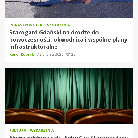
INFRASTRUKTURA
WYDARZENIA
Starogard Gdański na drodze do
nowoczesności: obwodnica i wspólne plany
infrastrukturalne
Karol Kubiak
7 sierpnia 2026
25
KULTURA
WYDARZENIA
Nowa odsłona sali „Sokół” w Starogardzie: