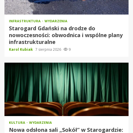
INFRASTRUKTURA
WYDARZENIA
Starogard Gdański na drodze do
nowoczesności: obwodnica i wspólne plany
infrastrukturalne
Karol Kubiak
7 sierpnia 2026
9
KULTURA
WYDARZENIA
Nowa odsłona sali „Sokół” w Starogardzie: