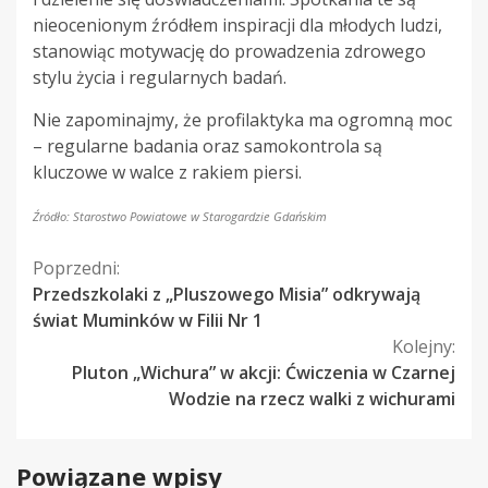
nieocenionym źródłem inspiracji dla młodych ludzi,
stanowiąc motywację do prowadzenia zdrowego
stylu życia i regularnych badań.
Nie zapominajmy, że profilaktyka ma ogromną moc
– regularne badania oraz samokontrola są
kluczowe w walce z rakiem piersi.
Źródło: Starostwo Powiatowe w Starogardzie Gdańskim
Kontynuuj
Poprzedni:
Przedszkolaki z „Pluszowego Misia” odkrywają
czytanie
świat Muminków w Filii Nr 1
Kolejny:
Pluton „Wichura” w akcji: Ćwiczenia w Czarnej
Wodzie na rzecz walki z wichurami
Powiązane wpisy