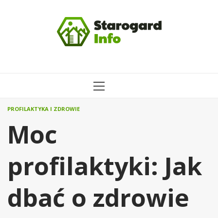
Przejdź
do
treści
MENU
GŁÓWNE
PROFILAKTYKA I ZDROWIE
Moc
profilaktyki: Jak
dbać o zdrowie