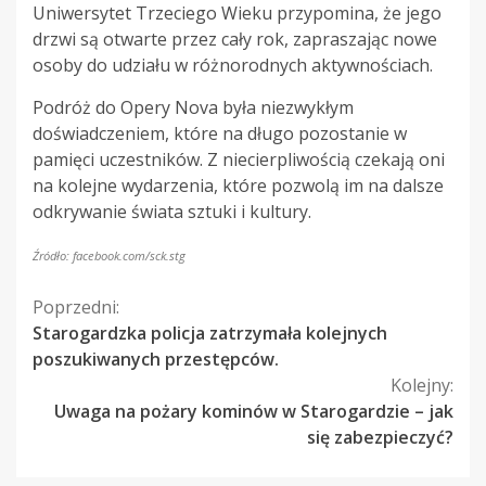
Uniwersytet Trzeciego Wieku przypomina, że jego
drzwi są otwarte przez cały rok, zapraszając nowe
osoby do udziału w różnorodnych aktywnościach.
Podróż do Opery Nova była niezwykłym
doświadczeniem, które na długo pozostanie w
pamięci uczestników. Z niecierpliwością czekają oni
na kolejne wydarzenia, które pozwolą im na dalsze
odkrywanie świata sztuki i kultury.
Źródło: facebook.com/sck.stg
Kontynuuj
Poprzedni:
Starogardzka policja zatrzymała kolejnych
czytanie
poszukiwanych przestępców.
Kolejny:
Uwaga na pożary kominów w Starogardzie – jak
się zabezpieczyć?