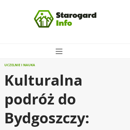
Przejdź
do
treści
MENU
GŁÓWNE
UCZELNIE I NAUKA
Kulturalna
podróż do
Bydgoszczy: