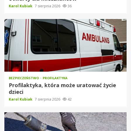
Karol Kubiak
7 sierpnia 2026
36
BEZPIECZEŃSTWO
PROFILAKTYKA
Profilaktyka, która może uratować życie
dzieci
Karol Kubiak
7 sierpnia 2026
42