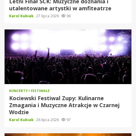
Letni Finał SCK: Muzyczne doznania i
utalentowane artystki w amfiteatrze
Karol Kubiak
27 lipca 2026
96
KONCERTY I FESTIWALE
Kociewski Festiwal Zupy: Kulinarne
Zmagania i Muzyczne Atrakcje w Czarnej
Wodzie
Karol Kubiak
26 lipca 2026
97