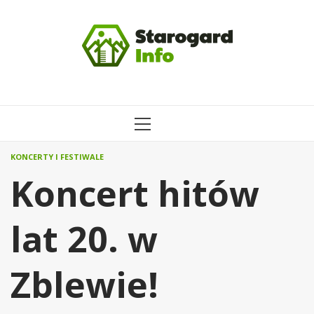
Przejdź
do
treści
MENU
GŁÓWNE
KONCERTY I FESTIWALE
Koncert hitów
lat 20. w
Zblewie!