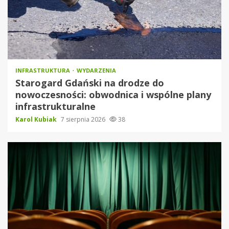
INFRASTRUKTURA
WYDARZENIA
Starogard Gdański na drodze do
nowoczesności: obwodnica i wspólne plany
infrastrukturalne
Karol Kubiak
7 sierpnia 2026
38