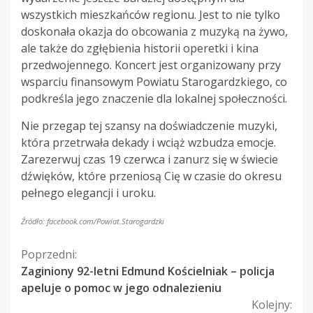
wszystkich mieszkańców regionu. Jest to nie tylko
doskonała okazja do obcowania z muzyką na żywo,
ale także do zgłębienia historii operetki i kina
przedwojennego. Koncert jest organizowany przy
wsparciu finansowym Powiatu Starogardzkiego, co
podkreśla jego znaczenie dla lokalnej społeczności.
Nie przegap tej szansy na doświadczenie muzyki,
która przetrwała dekady i wciąż wzbudza emocje.
Zarezerwuj czas 19 czerwca i zanurz się w świecie
dźwięków, które przeniosą Cię w czasie do okresu
pełnego elegancji i uroku.
Źródło: facebook.com/Powiat.Starogardzki
Kontynuuj
Poprzedni:
Zaginiony 92-letni Edmund Kościelniak – policja
czytanie
apeluje o pomoc w jego odnalezieniu
Kolejny: