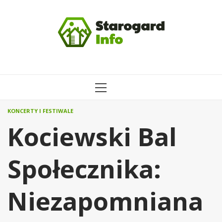
Przejdź
do
treści
MENU
GŁÓWNE
KONCERTY I FESTIWALE
Kociewski Bal
Społecznika:
Niezapomniana