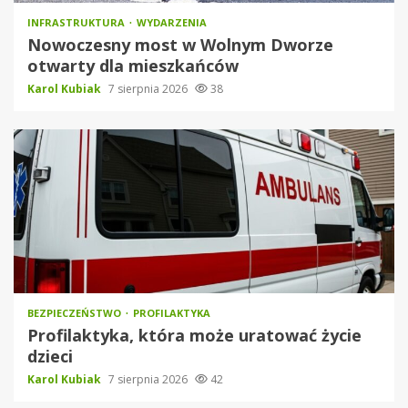
INFRASTRUKTURA
WYDARZENIA
Nowoczesny most w Wolnym Dworze
otwarty dla mieszkańców
Karol Kubiak
7 sierpnia 2026
38
BEZPIECZEŃSTWO
PROFILAKTYKA
Profilaktyka, która może uratować życie
dzieci
Karol Kubiak
7 sierpnia 2026
42