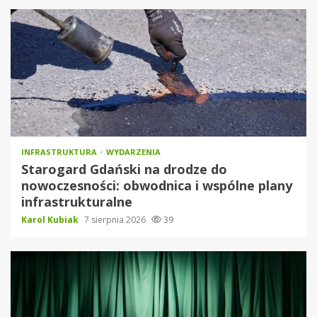
INFRASTRUKTURA
WYDARZENIA
Starogard Gdański na drodze do
nowoczesności: obwodnica i wspólne plany
infrastrukturalne
Karol Kubiak
7 sierpnia 2026
39