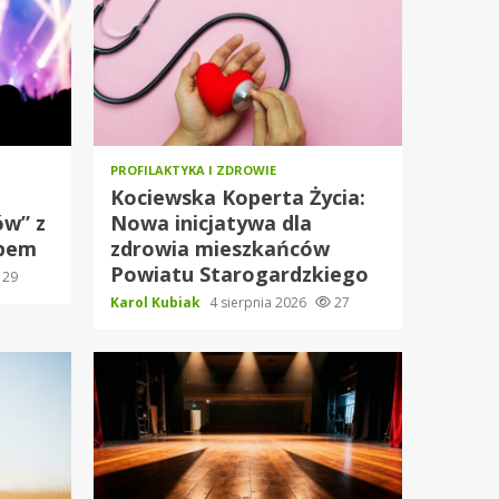
PROFILAKTYKA I ZDROWIE
Kociewska Koperta Życia:
ów” z
Nowa inicjatywa dla
upem
zdrowia mieszkańców
Powiatu Starogardzkiego
29
Karol Kubiak
4 sierpnia 2026
27