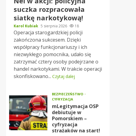
Nel w akcji: policyjna
suczka rozpracowała
siatkę narkotykową!
Karol Kubiak
5 sierpnia 2026
18
Operacja starogardzkiej policji
zakończona sukcesem. Dzięki
współpracy funkcjonariuszy i ich
niezwykłego pomocnika, udało się
zatrzymać cztery osoby podejrzane o
handel narkotykami. W trakcie operacji
skonfiskowano...
Czytaj dalej
BEZPIECZEŃSTWO
CYFRYZACJA
mLegitymacja OSP
debiutuje w
Pomorskiem –
cyfryzacja
strażaków na start!