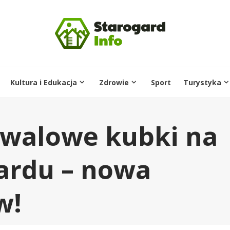
Kultura i Edukacja
Zdrowie
Sport
Turystyka
tiwalowe kubki na
ardu – nowa
w!