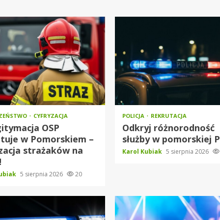
CZEŃSTWO
CYFRYZACJA
POLICJA
REKRUTACJA
itymacja OSP
Odkryj różnorodność
utuje w Pomorskiem –
służby w pomorskiej Po
zacja strażaków na
Karol Kubiak
5 sierpnia 2026
!
Kubiak
5 sierpnia 2026
20