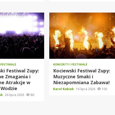
 FESTIWALE
KONCERTY I FESTIWALE
ki Festiwal Zupy:
Kociewski Festiwal Zupy:
ne Zmagania i
Muzyczne Smaki i
e Atrakcje w
Niezapomniana Zabawa!
 Wodzie
Karol Kubiak
16 lipca 2026
100
iak
26 lipca 2026
80