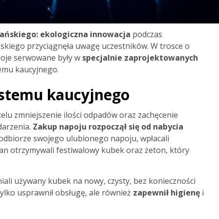
ańskiego: ekologiczna innowacja
podczas
kiego przyciągnęła uwagę uczestników. W trosce o
poje serwowane były w
specjalnie zaprojektowanych
temu kaucyjnego.
ystemu kaucyjnego
lu zmniejszenie ilości odpadów oraz zachęcenie
darzenia.
Zakup napoju rozpoczął się od nabycia
 odbiorze swojego ulubionego napoju, wpłacali
an otrzymywali festiwalowy kubek oraz żeton, który
ali używany kubek na nowy, czysty, bez konieczności
tylko usprawnił obsługę, ale również
zapewnił higienę
i