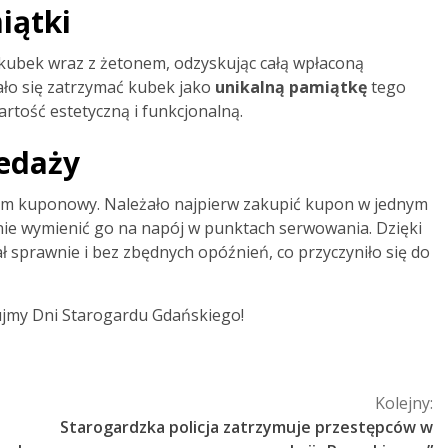
iątki
 kubek wraz z żetonem, odzyskując całą wpłaconą
ało się zatrzymać kubek jako
unikalną pamiątkę
tego
rtość estetyczną i funkcjonalną.
edaży
em kuponowy. Należało najpierw zakupić kupon w jednym
ie wymienić go na napój w punktach serwowania. Dzięki
sprawnie i bez zbędnych opóźnień, co przyczyniło się do
tujmy Dni Starogardu Gdańskiego!
Kolejny:
Starogardzka policja zatrzymuje przestępców w