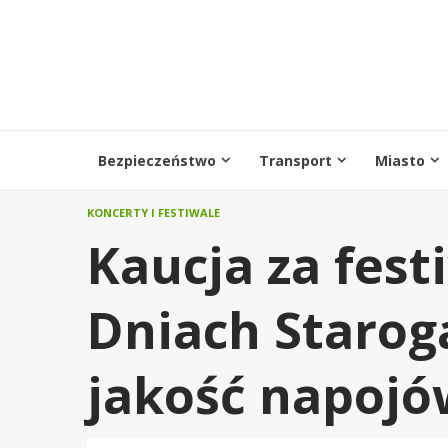
Przejdź
do
treści
Bezpieczeństwo
Transport
Miasto
KONCERTY I FESTIWALE
Kaucja za fes
Dniach Starog
jakość napojó