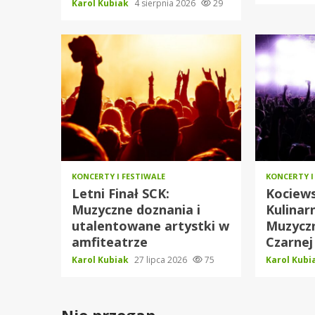
Karol Kubiak
4 sierpnia 2026
29
KONCERTY I FESTIWALE
KONCERTY I
Letni Finał SCK:
Kociews
Muzyczne doznania i
Kulinar
utalentowane artystki w
Muzyczn
amfiteatrze
Czarnej
Karol Kubiak
27 lipca 2026
75
Karol Kub
Nie przegap