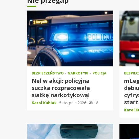
BEZPIECZEŃSTWO
NARKOTYKI
POLICJA
BEZPIE
Nel w akcji: policyjna
mLeg
suczka rozpracowała
debi
siatkę narkotykową!
cyfry
start
Karol Kubiak
5 sierpnia 2026
18
Karol 