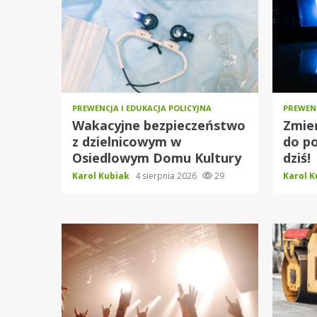
PREWENCJA I EDUKACJA POLICYJNA
PREWENC
Wakacyjne bezpieczeństwo
Zmień
z dzielnicowym w
do po
Osiedlowym Domu Kultury
dziś!
Karol Kubiak
4 sierpnia 2026
29
Karol 