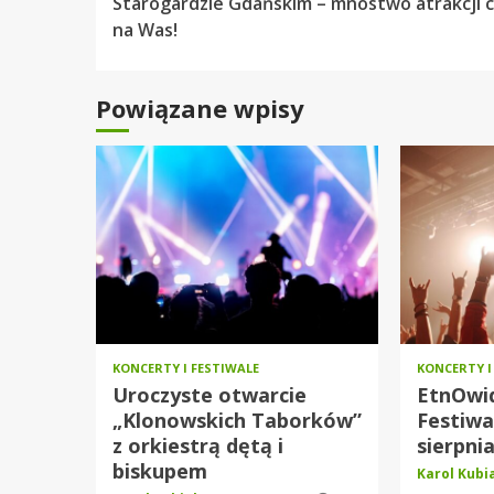
czytanie
Starogardzie Gdańskim – mnóstwo atrakcji 
na Was!
Powiązane wpisy
KONCERTY I FESTIWALE
KONCERTY I
Uroczyste otwarcie
EtnOwid
„Klonowskich Taborków”
Festiwa
z orkiestrą dętą i
sierpni
biskupem
Karol Kub