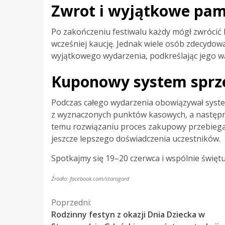
Zwrot i wyjątkowe pam
Po zakończeniu festiwalu każdy mógł zwrócić
wcześniej kaucję. Jednak wiele osób zdecydow
wyjątkowego wydarzenia, podkreślając jego wa
Kuponowy system sprz
Podczas całego wydarzenia obowiązywał syst
z wyznaczonych punktów kasowych, a następn
temu rozwiązaniu proces zakupowy przebiegał 
jeszcze lepszego doświadczenia uczestników.
Spotkajmy się 19–20 czerwca i wspólnie świę
Źródło: facebook.com/starogard
Kontynuuj
Poprzedni:
Rodzinny festyn z okazji Dnia Dziecka w