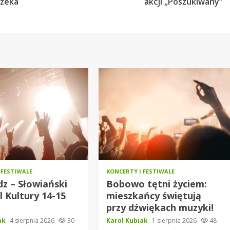
czeka
akcji „Poszukiwany”
 FESTIWALE
KONCERTY I FESTIWALE
z – Słowiański
Bobowo tętni życiem:
l Kultury 14-15
mieszkańcy świętują
a
przy dźwiękach muzyki!
iak
4 sierpnia 2026
30
Karol Kubiak
1 sierpnia 2026
48