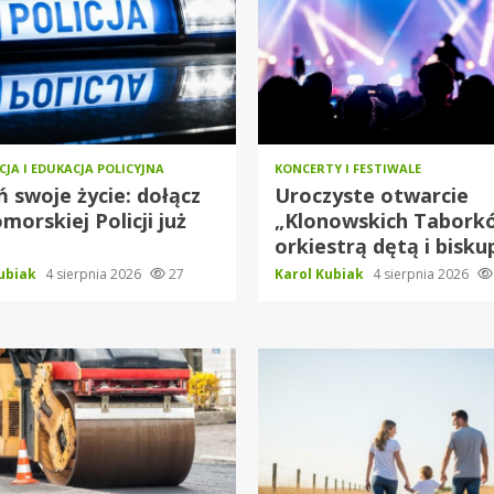
JA I EDUKACJA POLICYJNA
KONCERTY I FESTIWALE
 swoje życie: dołącz
Uroczyste otwarcie
morskiej Policji już
„Klonowskich Tabork
orkiestrą dętą i bisk
Kubiak
4 sierpnia 2026
27
Karol Kubiak
4 sierpnia 2026