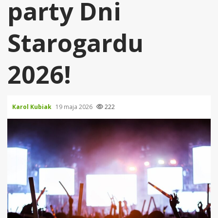
party Dni
Starogardu
2026!
Karol Kubiak
19 maja 2026
222