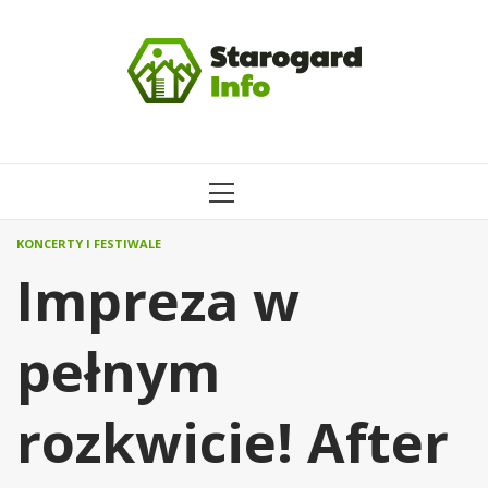
Przejdź
do
treści
MENU
GŁÓWNE
KONCERTY I FESTIWALE
Impreza w
pełnym
rozkwicie! After