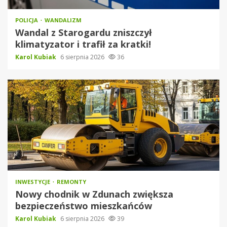
POLICJA
WANDALIZM
Wandal z Starogardu zniszczył
klimatyzator i trafił za kratki!
Karol Kubiak
6 sierpnia 2026
36
INWESTYCJE
REMONTY
Nowy chodnik w Zdunach zwiększa
bezpieczeństwo mieszkańców
Karol Kubiak
6 sierpnia 2026
39