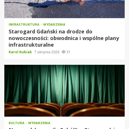
INFRASTRUKTURA
WYDARZENIA
Starogard Gdański na drodze do
nowoczesności: obwodnica i wspólne plany
infrastrukturalne
Karol Kubiak
7 sierpnia 2026
31
KULTURA
WYDARZENIA