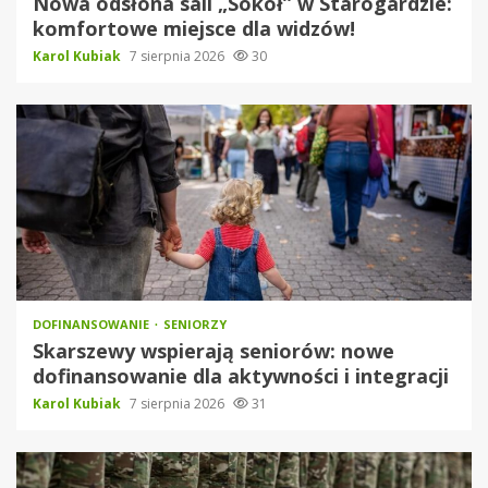
Nowa odsłona sali „Sokół” w Starogardzie:
komfortowe miejsce dla widzów!
Karol Kubiak
7 sierpnia 2026
30
DOFINANSOWANIE
SENIORZY
Skarszewy wspierają seniorów: nowe
dofinansowanie dla aktywności i integracji
Karol Kubiak
7 sierpnia 2026
31