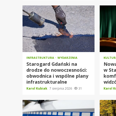
INFRASTRUKTURA
WYDARZENIA
KULTU
Starogard Gdański na
Nowa 
drodze do nowoczesności:
w Sta
obwodnica i wspólne plany
komf
infrastrukturalne
widz
Karol Kubiak
7 sierpnia 2026
31
Karol 