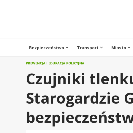
Przejdź
do
treści
Bezpieczeństwo
Transport
Miasto
PREWENCJA I EDUKACJA POLICYJNA
Czujniki tlen
Starogardzie 
bezpieczeństw