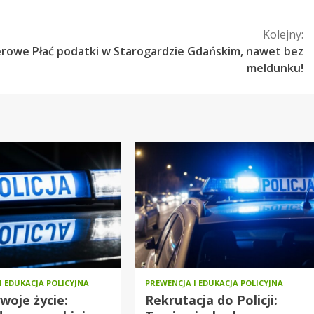
Kolejny:
werowe
Płać podatki w Starogardzie Gdańskim, nawet bez
meldunku!
I EDUKACJA POLICYJNA
PREWENCJA I EDUKACJA POLICYJNA
woje życie:
Rekrutacja do Policji: