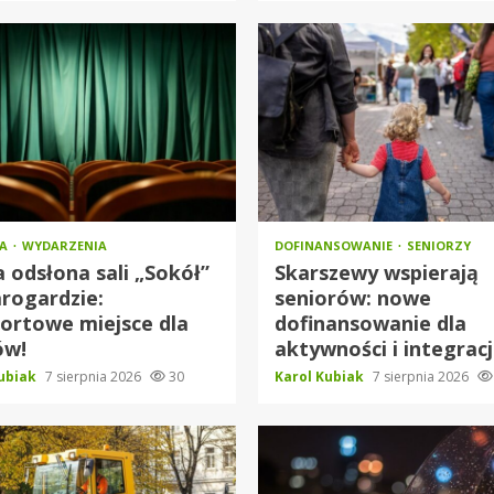
RA
WYDARZENIA
DOFINANSOWANIE
SENIORZY
odsłona sali „Sokół”
Skarszewy wspierają
rogardzie:
seniorów: nowe
ortowe miejsce dla
dofinansowanie dla
ów!
aktywności i integracj
Kubiak
7 sierpnia 2026
30
Karol Kubiak
7 sierpnia 2026