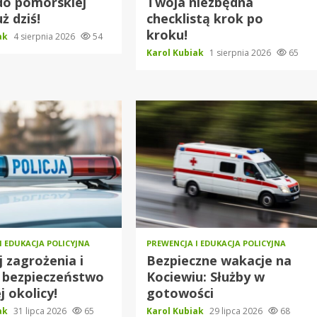
do pomorskiej
Twoja niezbędna
uż dziś!
checklistą krok po
kroku!
iak
4 sierpnia 2026
54
Karol Kubiak
1 sierpnia 2026
65
I EDUKACJA POLICYJNA
PREWENCJA I EDUKACJA POLICYJNA
j zagrożenia i
Bezpieczne wakacje na
 bezpieczeństwo
Kociewiu: Służby w
j okolicy!
gotowości
iak
31 lipca 2026
65
Karol Kubiak
29 lipca 2026
68