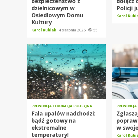
bezpieczeństwo z
dołącz 
dzielnicowym w
Policji j
Osiedlowym Domu
Karol Kub
Kultury
Karol Kubiak
4 sierpnia 2026
55
PREWENCJA I EDUKACJA POLICYJNA
PREWENCJA 
Fala upałów nadchodzi:
Zgłasza
bądź gotowy na
popraw
ekstremalne
w swoje
temperatury!
Karol Kub