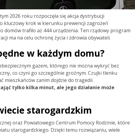
ym 2026 roku rozpoczęła się akcja dystrybucji
To kluczowy krok w kierunku prewencji zagrożeń
 do domów trafiło aż 444 urządzenia. Ten rządowy program
ji ma na celu ochronę życia i zdrowia obywateli.
ezbędne w każdym domu?
 niebezpiecznym gazem, którego nie można wykryć bez
czny, co czyni go szczególnie groźnym. Czujki tlenku
ć mieszkańców zanim dojdzie do tragedii.
jąć tylko kilka minut, ale jego działanie może
iecie starogardzkim
ecznej oraz Powiatowego Centrum Pomocy Rodzinie, które
atu starogardzkiego. Dzięki temu rozwiązaniu, wiele