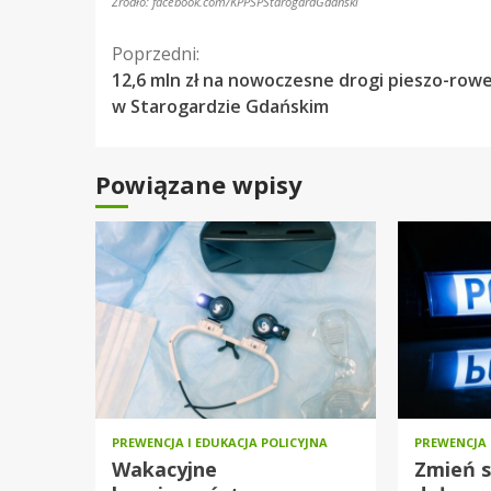
Źródło: facebook.com/KPPSPStarogardGdanski
Kontynuuj
Poprzedni:
12,6 mln zł na nowoczesne drogi pieszo-ro
czytanie
w Starogardzie Gdańskim
Powiązane wpisy
PREWENCJA I EDUKACJA POLICYJNA
PREWENCJA 
Wakacyjne
Zmień s