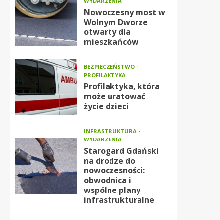
WYDARZENIA
Nowoczesny most w
Wolnym Dworze
otwarty dla
mieszkańców
BEZPIECZEŃSTWO
PROFILAKTYKA
Profilaktyka, która
może uratować
życie dzieci
INFRASTRUKTURA
WYDARZENIA
Starogard Gdański
na drodze do
nowoczesności:
obwodnica i
wspólne plany
infrastrukturalne