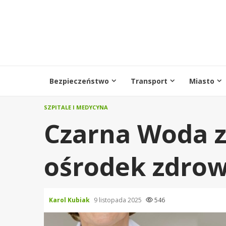
Przejdź
do
treści
Bezpieczeństwo
Transport
Miasto
SZPITALE I MEDYCYNA
Czarna Woda 
ośrodek zdrow
Karol Kubiak
9 listopada 2025
546