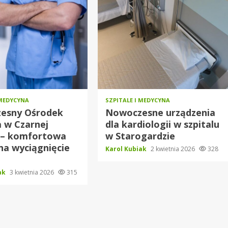
 MEDYCYNA
SZPITALE I MEDYCYNA
esny Ośrodek
Nowoczesne urządzenia
 w Czarnej
dla kardiologii w szpitalu
 – komfortowa
w Starogardzie
na wyciągnięcie
Karol Kubiak
2 kwietnia 2026
328
iak
3 kwietnia 2026
315