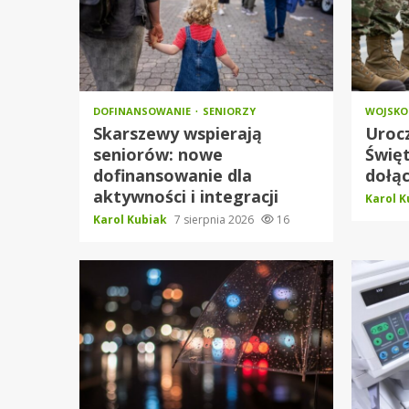
DOFINANSOWANIE
SENIORZY
WOJSK
Skarszewy wspierają
Urocz
seniorów: nowe
Święt
dofinansowanie dla
dołąc
aktywności i integracji
Karol 
Karol Kubiak
7 sierpnia 2026
16