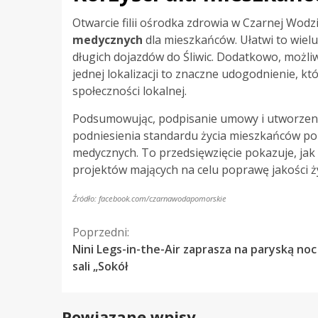
Otwarcie filii ośrodka zdrowia w Czarnej Wodz
medycznych
dla mieszkańców. Ułatwi to wiel
długich dojazdów do Śliwic. Dodatkowo, możli
jednej lokalizacji to znaczne udogodnienie, 
społeczności lokalnej.
Podsumowując, podpisanie umowy i utworzenie 
podniesienia standardu życia mieszkańców po
medycznych. To przedsięwzięcie pokazuje, jak
projektów mających na celu poprawę jakości ży
Źródło: facebook.com/czarnawodapomorskie
Kontynuuj
Poprzedni:
Nini Legs-in-the-Air zaprasza na paryską noc
czytanie
sali „Sokół
Powiązane wpisy