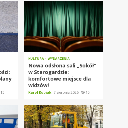
KULTURA
WYDARZENIA
Nowa odsłona sali „Sokół”
ści:
w Starogardzie:
plany
komfortowe miejsce dla
widzów!
15
Karol Kubiak
7 sierpnia 2026
15