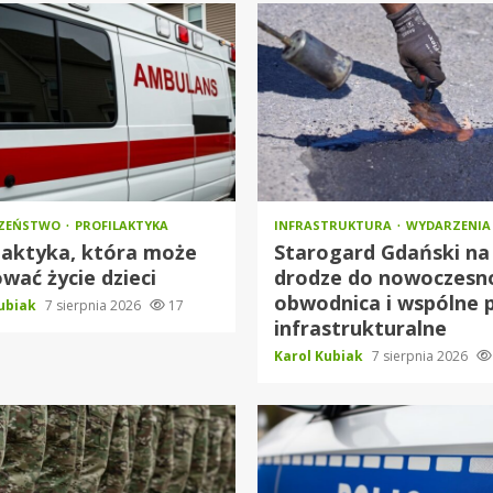
CZEŃSTWO
PROFILAKTYKA
INFRASTRUKTURA
WYDARZENIA
laktyka, która może
Starogard Gdański na
wać życie dzieci
drodze do nowoczesno
obwodnica i wspólne 
Kubiak
7 sierpnia 2026
17
infrastrukturalne
Karol Kubiak
7 sierpnia 2026