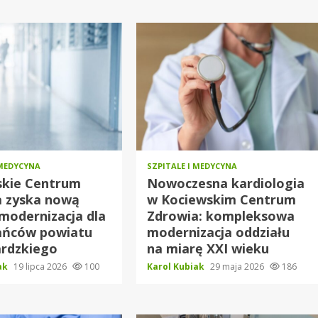
 MEDYCYNA
SZPITALE I MEDYCYNA
skie Centrum
Nowoczesna kardiologia
a zyska nową
w Kociewskim Centrum
 modernizacja dla
Zdrowia: kompleksowa
ańców powiatu
modernizacja oddziału
ardzkiego
na miarę XXI wieku
iak
19 lipca 2026
100
Karol Kubiak
29 maja 2026
186