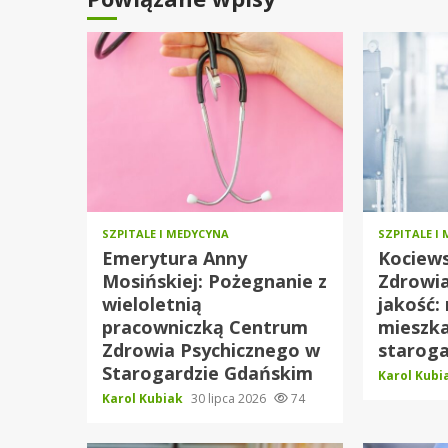
SZPITALE I MEDYCYNA
SZPITALE I
Emerytura Anny
Kociew
Mosińskiej: Pożegnanie z
Zdrowi
wieloletnią
jakość:
pracowniczką Centrum
mieszk
Zdrowia Psychicznego w
starog
Starogardzie Gdańskim
Karol Kub
Karol Kubiak
30 lipca 2026
74