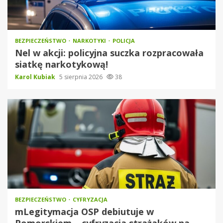
BEZPIECZEŃSTWO
NARKOTYKI
POLICJA
Nel w akcji: policyjna suczka rozpracowała
siatkę narkotykową!
Karol Kubiak
5 sierpnia 2026
38
BEZPIECZEŃSTWO
CYFRYZACJA
mLegitymacja OSP debiutuje w
Pomorskiem – cyfryzacja strażaków na