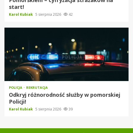
start!
Karol Kubiak
5 sierpnia 2026
42
POLICJA
REKRUTACJA
Odkryj różnorodność służby w pomorskiej
Policji!
Karol Kubiak
5 sierpnia 2026
39