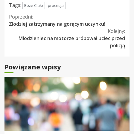
Tags:
Boże Ciało
procesja
Kontynuuj
Poprzedni:
Złodziej zatrzymany na gorącym uczynku!
czytanie
Kolejny:
Młodzieniec na motorze próbował uciec przed
policją
Powiązane wpisy