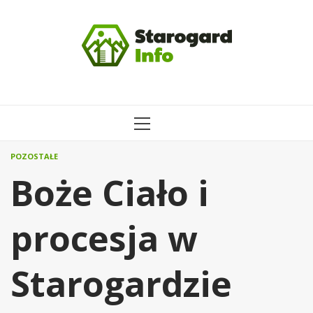
Przejdź
do
treści
MENU
GŁÓWNE
POZOSTAŁE
Boże Ciało i
procesja w
Starogardzie