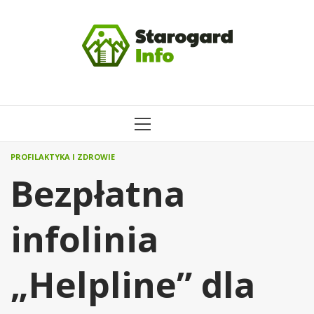
Przejdź
do
treści
MENU
GŁÓWNE
PROFILAKTYKA I ZDROWIE
Bezpłatna
infolinia
„Helpline” dla