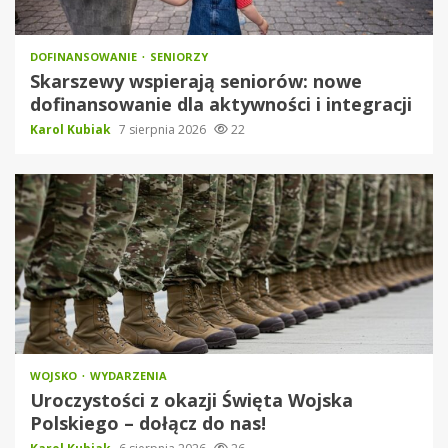
DOFINANSOWANIE
SENIORZY
Skarszewy wspierają seniorów: nowe
dofinansowanie dla aktywności i integracji
Karol Kubiak
7 sierpnia 2026
22
WOJSKO
WYDARZENIA
Uroczystości z okazji Święta Wojska
Polskiego – dołącz do nas!