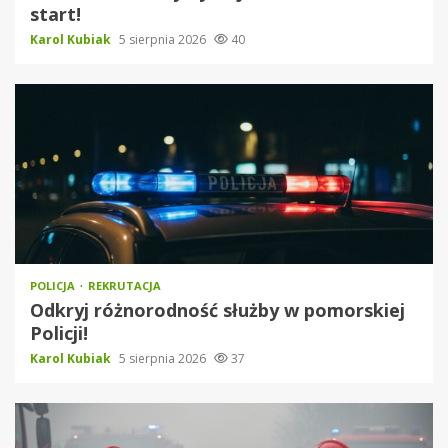
start!
Karol Kubiak
5 sierpnia 2026
40
POLICJA
REKRUTACJA
Odkryj różnorodność służby w pomorskiej
Policji!
Karol Kubiak
5 sierpnia 2026
37