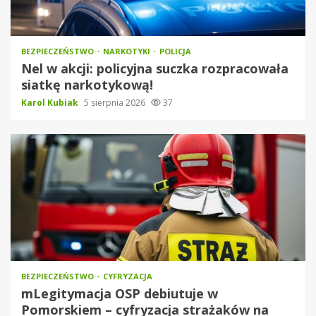
BEZPIECZEŃSTWO
NARKOTYKI
POLICJA
Nel w akcji: policyjna suczka rozpracowała
siatkę narkotykową!
Karol Kubiak
5 sierpnia 2026
37
BEZPIECZEŃSTWO
CYFRYZACJA
mLegitymacja OSP debiutuje w
Pomorskiem – cyfryzacja strażaków na