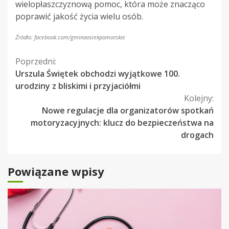
wielopłaszczyznową pomoc, która może znacząco
poprawić jakość życia wielu osób.
Źródło: facebook.com/gminaosiekpomorskie
Kontynuuj
Poprzedni:
Urszula Świętek obchodzi wyjątkowe 100.
czytanie
urodziny z bliskimi i przyjaciółmi
Kolejny:
Nowe regulacje dla organizatorów spotkań
motoryzacyjnych: klucz do bezpieczeństwa na
drogach
Powiązane wpisy