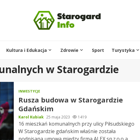
Kultura i Edukacja
Zdrowie
Sport
Turystyka
nalnych w Starogardzie
INWESTYCJE
Rusza budowa w Starogardzie
Gdańskim
Karol Kubiak
25 maja 2023
1419
16 mieszkań komunalnych przy ulicy Piłsudskiego
W Starogardzie gdańskim właśnie została
podpisana umowa między firma ALEX sp.z.o.o a