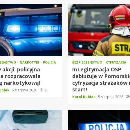
CZEŃSTWO
NARKOTYKI
POLICJA
BEZPIECZEŃSTWO
CYFRYZACJA
 akcji: policyjna
mLegitymacja OSP
ka rozpracowała
debiutuje w Pomorsk
kę narkotykową!
cyfryzacja strażaków 
start!
Kubiak
5 sierpnia 2026
25
Karol Kubiak
5 sierpnia 2026