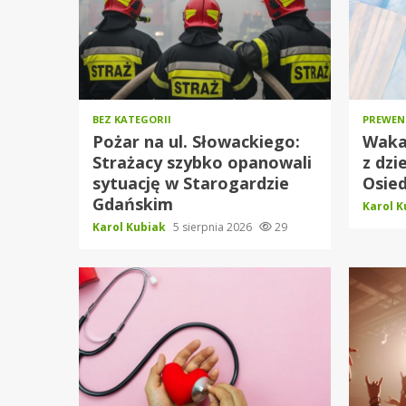
BEZ KATEGORII
PREWENC
Pożar na ul. Słowackiego:
Waka
Strażacy szybko opanowali
z dzi
sytuację w Starogardzie
Osie
Gdańskim
Karol 
Karol Kubiak
5 sierpnia 2026
29