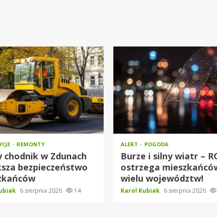
YCJE
REMONTY
ALERT
POGODA
 chodnik w Zdunach
Burze i silny wiatr – 
ksza bezpieczeństwo
ostrzega mieszkańcó
zkańców
wielu województw!
Kubiak
6 sierpnia 2026
14
Karol Kubiak
6 sierpnia 2026