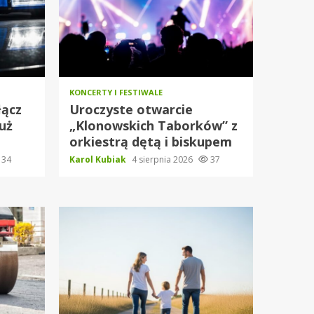
KONCERTY I FESTIWALE
łącz
Uroczyste otwarcie
już
„Klonowskich Taborków” z
orkiestrą dętą i biskupem
34
Karol Kubiak
4 sierpnia 2026
37