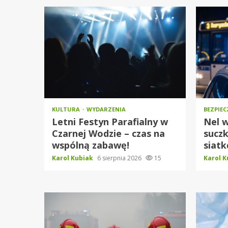
KULTURA
WYDARZENIA
BEZPIE
Letni Festyn Parafialny w
Nel w
Czarnej Wodzie – czas na
sucz
wspólną zabawę!
siat
Karol Kubiak
6 sierpnia 2026
15
Karol 