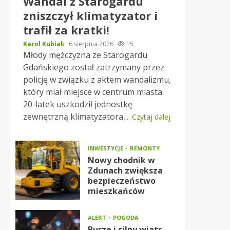
Wandal z Starogardu
zniszczył klimatyzator i
trafił za kratki!
Karol Kubiak
6 sierpnia 2026
15
Młody mężczyzna ze Starogardu
Gdańskiego został zatrzymany przez
policję w związku z aktem wandalizmu,
który miał miejsce w centrum miasta.
20-latek uszkodził jednostkę
zewnętrzną klimatyzatora,...
Czytaj dalej
INWESTYCJE
REMONTY
Nowy chodnik w
Zdunach zwiększa
bezpieczeństwo
mieszkańców
ALERT
POGODA
Burze i silny wiatr –