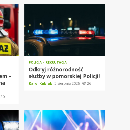
POLICJA
REKRUTACJA
Odkryj różnorodność
iem –
służby w pomorskiej Policji!
na
Karol Kubiak
5 sierpnia 2026
26
30