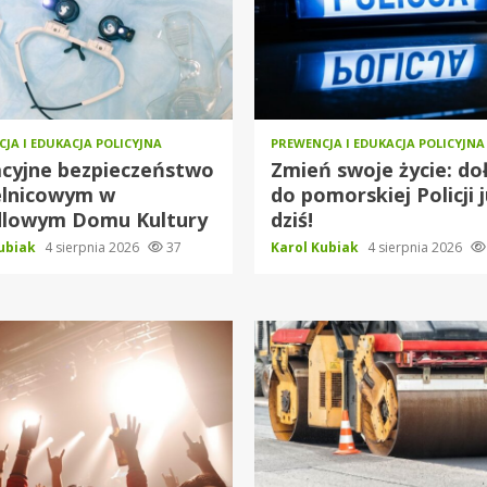
JA I EDUKACJA POLICYJNA
PREWENCJA I EDUKACJA POLICYJNA
cyjne bezpieczeństwo
Zmień swoje życie: do
elnicowym w
do pomorskiej Policji 
dlowym Domu Kultury
dziś!
Kubiak
4 sierpnia 2026
37
Karol Kubiak
4 sierpnia 2026