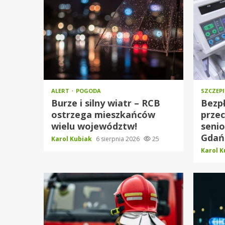
ALERT
POGODA
SZCZEP
Burze i silny wiatr – RCB
Bezpł
ostrzega mieszkańców
przec
wielu województw!
seni
Gdańs
Karol Kubiak
6 sierpnia 2026
25
Karol 