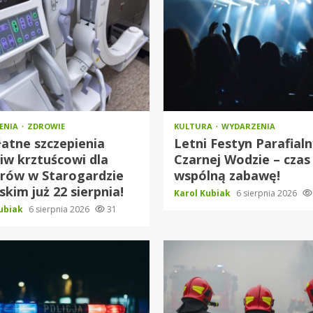
IENIA
ZDROWIE
KULTURA
WYDARZENIA
atne szczepienia
Letni Festyn Parafial
iw krztuścowi dla
Czarnej Wodzie – czas
orów w Starogardzie
wspólną zabawę!
kim już 22 sierpnia!
Karol Kubiak
6 sierpnia 2026
Kubiak
6 sierpnia 2026
31