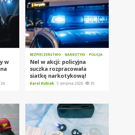
BEZPIECZEŃSTWO
NARKOTYKI
POLICJA
ny w
Nel w akcji: policyjna
 na
suczka rozpracowała
siatkę narkotykową!
26
Karol Kubiak
5 sierpnia 2026
35