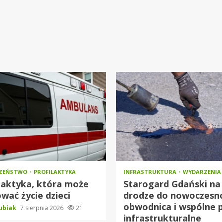
CZEŃSTWO
PROFILAKTYKA
INFRASTRUKTURA
WYDARZENIA
laktyka, która może
Starogard Gdański na
wać życie dzieci
drodze do nowoczesno
obwodnica i wspólne 
Kubiak
7 sierpnia 2026
21
infrastrukturalne