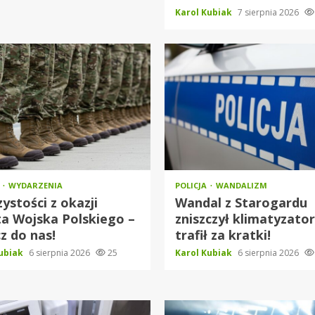
Karol Kubiak
7 sierpnia 2026
O
WYDARZENIA
POLICJA
WANDALIZM
ystości z okazji
Wandal z Starogardu
a Wojska Polskiego –
zniszczył klimatyzator
z do nas!
trafił za kratki!
Kubiak
6 sierpnia 2026
25
Karol Kubiak
6 sierpnia 2026